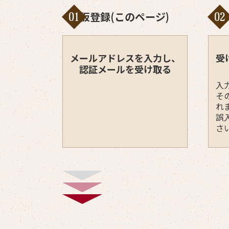
仮登録(このページ)
01
02
メールアドレスを入力し、
受
認証メールを受け取る
入
そ
れ
誤
さ