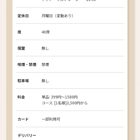
定休日
月曜日（変動あり）
席
40席
個室
無し
喫煙・禁煙
禁煙
駐車場
無し
料金
単品: 399円〜1580円
コース: [1名様]3,500円から
カード
一部利用可
デリバリー