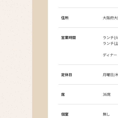
住所
大阪府大
営業時間
ランチ(火
ランチ(土
ディナー
定休日
月曜日/
席
36席
個室
無し