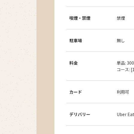
喫煙・禁煙
禁煙
駐車場
無し
料金
単品: 30
コース: [
カード
利用可
デリバリー
Uber Ea