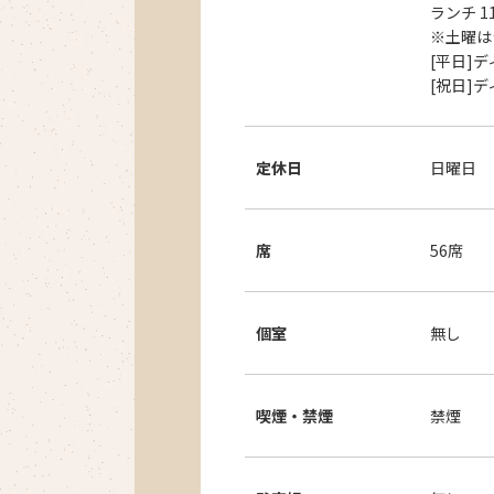
ランチ 11
※土曜は
[平日]ディ
[祝日]ディナ
定休日
日曜日
席
56席
個室
無し
喫煙・禁煙
禁煙