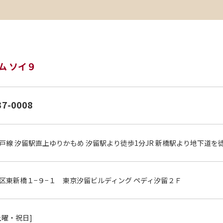
ム ソイ９
37-0008
戸線 汐留駅直上ゆりかもめ 汐留駅より徒歩1分JR 新橋駅より地下道を
区東新橋１−９−１ 東京汐留ビルディング ペディ汐留２Ｆ
土曜・祝日]