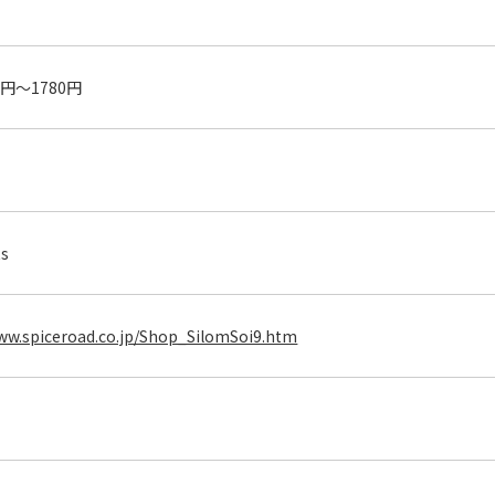
0円〜1780円
ts
www.spiceroad.co.jp/Shop_SilomSoi9.htm