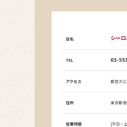
シーロ
店名
03-55
TEL
アクセス
都営大江
住所
東京都港
営業時間
[平日・