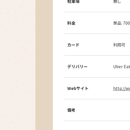
駐車場
無し
料金
単品: 70
カード
利用可
デリバリー
Uber Ea
Webサイト
http://
備考