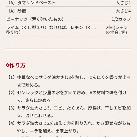
（A）タマリンドペースト
大さじ4
（A）砂糖
大さじ4
ピーナッツ（荒く砕いたもの）
1/2カップ
ライム（くし型切り）なければ、レモン（くし
2個 (レモン
型切り）
の場合1個)
作り方
【1】中華なべにサラダ油大さじ3を熱し、にんにくを香りが出る
まで炒める。
【2】センレックと少量の水を加えて炒め、Aの材料で味を付け
て、さらに炒める。
【3】サラダ油大さじ3、エビ、たくあん、厚揚げ、干しエビを加
え、混ぜ合わせる。
【4】サラダ油大さじ2を加えて卵を割り入れ、かき混ぜながらも
やし、ニラを加え、出来上がり。