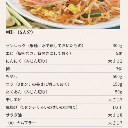
材料（5人分）
センレック（米麺／水で戻しておいたもの）
300g
エビ（殻をむき、背開きにしておく）
5尾
にんにく（みじん切り）
大さじ1
卵
3個
もやし
500g
ニラ（3センチの長さに切っておく）
150g
たくあん（みじん切り）
50g
干しエビ
大さじ2
厚揚げ（1センチくらいのさいの目切り）
1/2丁
サラダ油
大さじ8
（A）ナムプラー
大さじ3